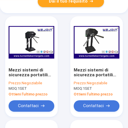
Dai il tuo requisito
Mezzi sistemi di
Mezzi sistemi di
sicurezza portatili
sicurezza portatili
del cancello girevole
del cancello girevole
Prezzo:
Negoziabile
Prezzo:
Negoziabile
di altezza, controllo
di altezza, controllo
MOQ:
1SET
MOQ:
1SET
di accesso pedonale
di accesso pedonale
del portone
del portone
Ottieni l'ultimo prezzo
Ottieni l'ultimo prezzo
Contattaci
Contattaci