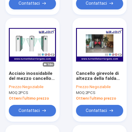
Contattaci
Contattaci
Acciaio inossidabile
Cancello girevole di
del mezzo cancello
altezza della falda
girevole di altezza
dell'allarme mezzo di
Prezzo:
Negoziabile
Prezzo:
Negoziabile
della barriera della
rilevazione
MOQ:
2PCS
MOQ:
2PCS
falda del controllo di
automatica
accesso per la
ritrattabile ad alta
Ottieni l'ultimo prezzo
Ottieni l'ultimo prezzo
scuola
velocità della
barriera
Contattaci
Contattaci