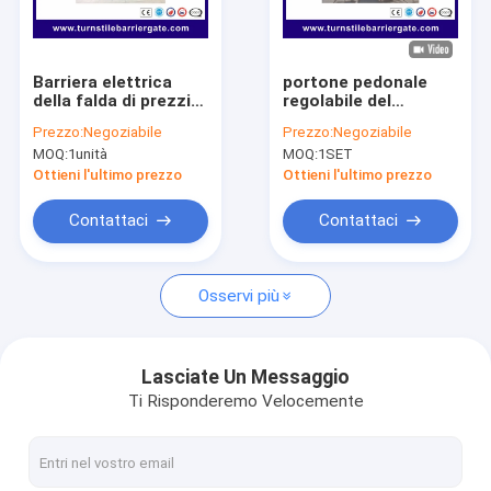
Su di noi
Visita alla fabbrica
Barriera elettrica
portone pedonale
della falda di prezzi
regolabile del
Controllo della qualità
del cancello girevole,
cancello girevole
Prezzo:
Negoziabile
Prezzo:
Negoziabile
scorrevole il portone
dell'ala di
MOQ:
1unità
MOQ:
1SET
del cancello girevole
600mm/cancello
Notizie
della falda
girevole automatico
Ottieni l'ultimo prezzo
Ottieni l'ultimo prezzo
del portone di
oscillazione
Casi
Contattaci
Contattaci
Parla adesso.
Osservi più
Alzabarriera tornello
Lasciate Un Messaggio
Ti Risponderemo Velocemente
Parcheggio Porta Barriera
BARRIERA MOBILE AUTOMATICA