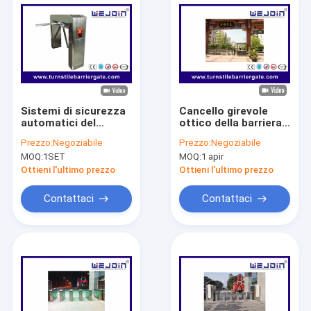
Sistemi di sicurezza
Cancello girevole
automatici del
ottico della barriera
portone della
automatica della
Prezzo:
Negoziabile
Prezzo:
Negoziabile
barriera del cancello
falda con l'ala di
MOQ:
1SET
MOQ:
1 apir
girevole di altezza
vetro organico,
dei semi dell'acciaio
larghezza del vicolo
Ottieni l'ultimo prezzo
Ottieni l'ultimo prezzo
inossidabile
di 600mm
mezzi/portone
Contattaci
Contattaci
dell'entrata
Casa.
Prodotti
Video