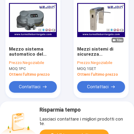
Mezzo sistema
Mezzi sistemi di
automatico del
sicurezza
controllo di accesso
fotoelettrici del
Prezzo:
Negoziabile
Prezzo:
Negoziabile
del cancello girevole
portone dell'entrata
MOQ:
1PC
MOQ:
1SET
di altezza per
del cancello girevole
sicurezza, doppia
di altezza di
Ottieni l'ultimo prezzo
Ottieni l'ultimo prezzo
direzione
Dectection
Contattaci
Contattaci
Risparmia tempo
Lasciaci contattare i migliori prodotti con
te.