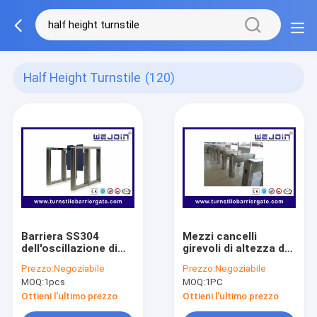
Half Height Turnstile
(120)
Barriera SS304
Mezzi cancelli
dell'oscillazione di
girevoli di altezza del
sicurezza del
treppiede
Prezzo:
Negoziabile
Prezzo:
Negoziabile
portone del cancello
astuto/cancelli
MOQ:
1pcs
MOQ:
1PC
girevole di altezza
girevoli sistemi
del certificato del CE
automatici
Ottieni l'ultimo prezzo
Ottieni l'ultimo prezzo
mezza