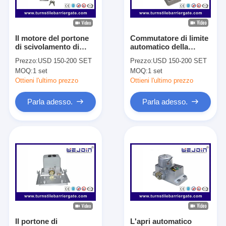
Su di noi
Visita alla fabbrica
Il motore del portone
Commutatore di limite
di scivolamento di
automatico della
Controllo della qualità
automazione della
primavera degli
Prezzo:
USD 150-200 SET
Prezzo:
USD 150-200 SET
casa liscio si avvia su
operatori della porta
MOQ:
1 set
MOQ:
1 set
per i portoni di
del motore del portone
Notizie
scivolamento
di scivolamento facile
Ottieni l'ultimo prezzo
Ottieni l'ultimo prezzo
residenziali
da gestire
Casi
Parla adesso.
Parla adesso.
Parla adesso.
Alzabarriera tornello
Parcheggio Porta Barriera
BARRIERA MOBILE AUTOMATICA
Il portone di
L'apri automatico