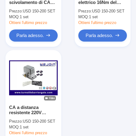
scivolamento di CA
elettrico 16Nm del
Barriera del cancello di pedaggio
110V 220V va in
portone di
Prezzo:
USD 150-200 SET
Prezzo:
USD 150-200 SET
automobile l'auto
scivolamento del
MOQ:
Braccio Barriera Gate
1 set
MOQ:
1 set
protezione intelligente
sensore della cellula
contro il calore
fotoelettrica ha
Ottieni l'ultimo prezzo
Ottieni l'ultimo prezzo
eccessivo
prodotto la coppia di
portone della barriera del parcheggio
torsione
Parla adesso.
Parla adesso.
Treppiede tornello Gate
Barriere pubblicitarie
Portone della barriera della Non primavera
Portone del cancello girevole del controllo di accesso
Lembo Barriera Gate
CA a distanza
Altalena Alzabarriera
resistente 220V
dell'operatore del
Prezzo:
USD 150-200 SET
portone di
Altezza Tornello pieno
MOQ:
1 set
scivolamento con il
protettore termico
Ottieni l'ultimo prezzo