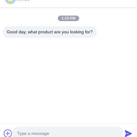
Le Nostre Categorie
1:15 PM
Good day, what product are you looking for?
Alzabarriera tornello
Parcheggio Porta
BARRIERA MO
Barriera
AUTOMATICA
Casa
Circa noi
Contattaci
Desktop Site
Mappa del sito
Politica sulla privacy
Qualità
Alzabarriera tornello
Fabbrica cinese.Copyright © 2026
Shenzhen Wejoin Mechanical & Electrical Co.. All Rights Reserved.