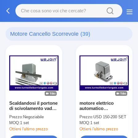
Motore Cancello Scorrevole
(39)
Scaldandosi il portone
motore elettrico
di scivolamento vada
automatico
in automobile il
motorizzato del
Prezzo:
Negoziabile
Prezzo:
USD 150-200 SET
telecomando della
portone di
MOQ:
1 set
MOQ:
1 set
presa di corrente
scivolamento con il
418MHz dell'allarme
sensore della cellula
Ottieni l'ultimo prezzo
Ottieni l'ultimo prezzo
dell'operatore
fotoelettrica