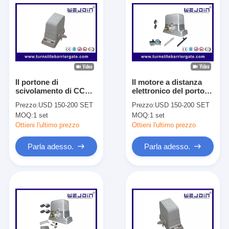
Il portone di
Il motore a distanza
scivolamento di CC
elettronico del portone
1800kg va in
di scivolamento del
Prezzo:
USD 150-200 SET
Prezzo:
USD 150-200 SET
automobile l'operatore
commutatore di limite
MOQ:
1 set
MOQ:
1 set
WJMP202 sotterraneo
materiale della lega di
per il portone della
alluminio della
Ottieni l'ultimo prezzo
Ottieni l'ultimo prezzo
villa
pressofusione
Parla adesso.
Parla adesso.
Casa.
Prodotti
Video