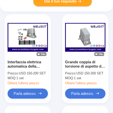
Dai il tuo requisito
Interfaccia elettrica
Grande coppia di
automatica della
torsione di aspetto di
lampada dell'allarme
scivolamento del
Prezzo:
USD 150-200 SET
Prezzo:
USD 150-200 SET
apri del motore del
motore squisito del
MOQ:
1 set
MOQ:
1 set
portone di
portone ed inclusione
scivolamento per la
a basso rumore
Ottieni l'ultimo prezzo
Ottieni l'ultimo prezzo
porta 1800kg
Parla adesso.
Parla adesso.