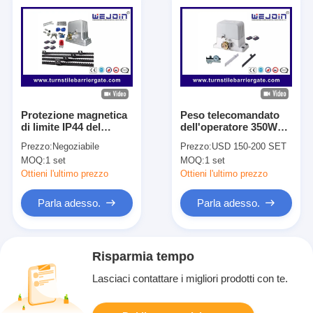
Protezione magnetica
Peso telecomandato
di limite IP44 del
dell'operatore 350W
commutatore alto di
1800kg del motore del
Prezzo:
Negoziabile
Prezzo:
USD 150-200 SET
sicurezza di
portone di
MOQ:
1 set
MOQ:
1 set
scivolamento apri
scivolamento della
automatico del
serra
Ottieni l'ultimo prezzo
Ottieni l'ultimo prezzo
portone
Parla adesso.
Parla adesso.
Risparmia tempo
Lasciaci contattare i migliori prodotti con te.