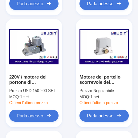
Parla adesso.
Parla adesso.
220V / motore del
Motore del portello
portone di
scorrevole del
scivolamento di CC
comitato per il
Prezzo:
USD 150-200 SET
Prezzo:
Negoziabile
110V con 5
controllo di CA con la
MOQ:
1 set
MOQ:
1 set
commutatori di limite
cremagliera
rotatori meccanici
dell'ingranaggio
Ottieni l'ultimo prezzo
Ottieni l'ultimo prezzo
standard
Parla adesso.
Parla adesso.