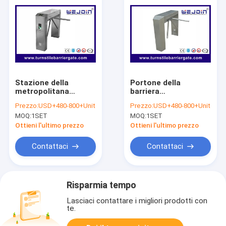
Stazione della
Portone della
metropolitana
barriera
automatica del
dell'oscillazione del
Prezzo:
USD+480-800+Unit
Prezzo:
USD+480-800+Unit
portone pedonale
controllo di accesso,
MOQ:
1SET
MOQ:
1SET
verticale del cancello
acciaio inossidabile
girevole di Rfid del
dei sistemi di
Ottieni l'ultimo prezzo
Ottieni l'ultimo prezzo
passaggio di
sicurezza 304 del
sicurezza
cancello girevole
Contattaci
Contattaci
Risparmia tempo
Lasciaci contattare i migliori prodotti con
te.