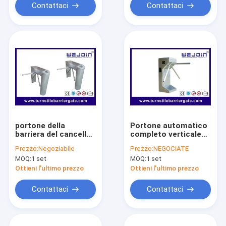
Contattaci
Contattaci
portone della
Portone automatico
barriera del cancello
completo verticale
girevole del treppiede
della barriera del
Prezzo:
Negoziabile
Prezzo:
NEGOCIATE
del controllo di
controllo di accesso
MOQ:
1 set
MOQ:
1 set
accesso ESD del rfid
di sicurezza
dell'acciaio
dell'acciaio
Ottieni l'ultimo prezzo
Ottieni l'ultimo prezzo
inossidabile per la
inossidabile del
biblioteca
cancello girevole 304
Contattaci
Contattaci
universitaria
del treppiede di RFID