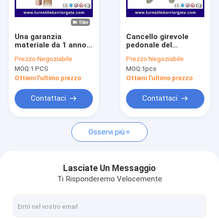
Su di noi
Visita alla fabbrica
Una garanzia
Cancello girevole
materiale da 1 anno
pedonale del
Controllo della qualità
di acciaio
controllo di accesso
Prezzo:
Negoziabile
Prezzo:
Negoziabile
inossidabile del
del portone della
MOQ:
1 PCS
MOQ:
1pcs
portone 304 della
barriera della falda
Notizie
barriera dell'asta di
per l'acciaio
Ottieni l'ultimo prezzo
Ottieni l'ultimo prezzo
sicurezza
inossidabile del
sottopassaggio 304
Casi
Contattaci
Contattaci
Parla adesso.
Osservi più
Alzabarriera tornello
Lasciate Un Messaggio
Ti Risponderemo Velocemente
Parcheggio Porta Barriera
BARRIERA MOBILE AUTOMATICA