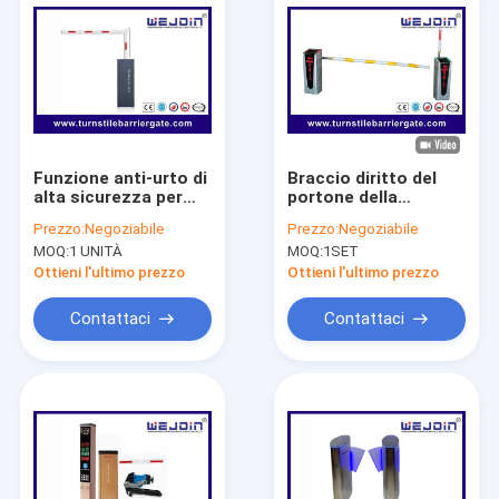
Funzione anti-urto di
Braccio diritto del
alta sicurezza per
portone della
veicoli con porta di
barriera di acciaio
Prezzo:
Negoziabile
Prezzo:
Negoziabile
barriera intelligente
inossidabile SUS304
MOQ:
1 UNITÀ
MOQ:
1SET
di rilascio manuale
a basso rumore per il
casello della strada
Ottieni l'ultimo prezzo
Ottieni l'ultimo prezzo
principale
Contattaci
Contattaci
Casa.
Prodotti
Video