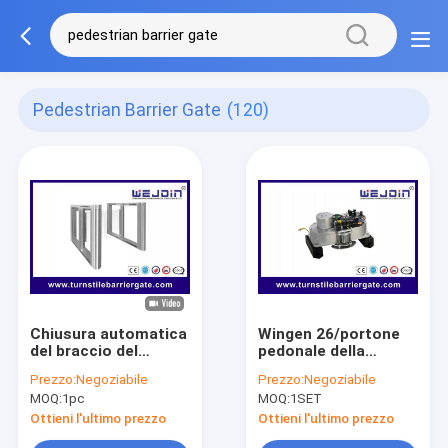
Pedestrian Barrier Gate
(120)
Chiusura automatica
Wingen 26/portone
del braccio del
pedonale della
portone 500mm della
barriera contatto a
Prezzo:
Negoziabile
Prezzo:
Negoziabile
barriera
secco, sistema del
MOQ:
1pc
MOQ:
1SET
dell'oscillazione
controllo di accesso
dell'entrata di RFID
del cancello girevole
Ottieni l'ultimo prezzo
Ottieni l'ultimo prezzo
SS304