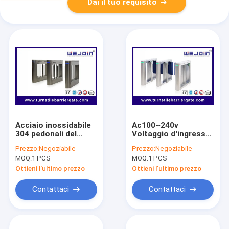
Dai il tuo requisito
Acciaio inossidabile
Ac100~240v
304 pedonali del
Voltaggio d'ingresso
portone
Swing Barrier Gate
Prezzo:
Negoziabile
Prezzo:
Negoziabile
1200*200*980mm
0,2~1 secondi
MOQ:
1 PCS
MOQ:
1 PCS
della barriera
Velocità di apertura e
dell'oscillazione di
chiusura regolabile
Ottieni l'ultimo prezzo
Ottieni l'ultimo prezzo
DC24V
Contattaci
Contattaci