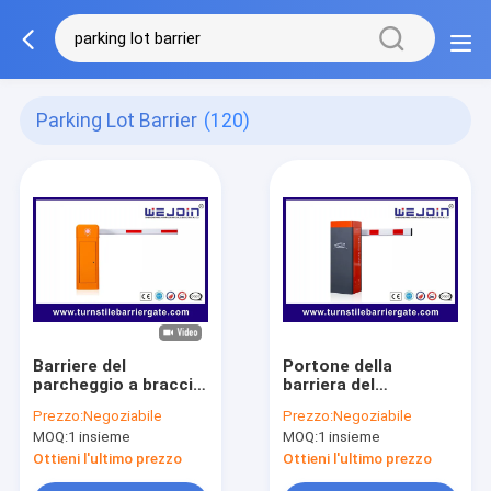
Parking Lot Barrier
(120)
Barriere del
Portone della
parcheggio a braccio
barriera del
retto 6m Boom
parcheggio del
Prezzo:
Negoziabile
Prezzo:
Negoziabile
Barriere automatica
magazzino AC110V
MOQ:
1 insieme
MOQ:
1 insieme
del parcheggio
150W antiurto
Ottieni l'ultimo prezzo
Ottieni l'ultimo prezzo