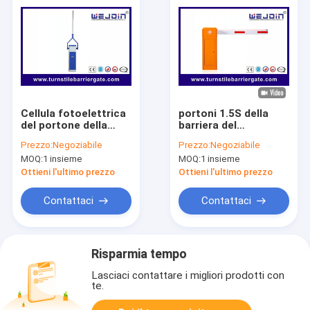
Cellula fotoelettrica
portoni 1.5S della
del portone della
barriera del
barriera del
parcheggio della
Prezzo:
Negoziabile
Prezzo:
Negoziabile
parcheggio del
stabilità dell'asta di
MOQ:
1 insieme
MOQ:
1 insieme
rilascio manuale 6m
6m gli più alti
spumano asta per il
Ottieni l'ultimo prezzo
Ottieni l'ultimo prezzo
veicolo
Contattaci
Contattaci
Risparmia tempo
Lasciaci contattare i migliori prodotti con
te.