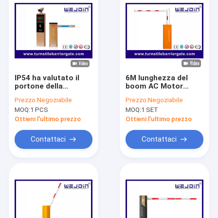
IP54 ha valutato il
6M lunghezza del
portone della
boom AC Motor
barriera del
Parking Lot Barrier
Prezzo:
Negoziabile
Prezzo:
Negoziabile
parcheggio di 2 MTBF
Gate per una
MOQ:
1 PCS
MOQ:
1 SET
per la protezione ed
maggiore sicurezza
il controllo di
del parcheggio
Ottieni l'ultimo prezzo
Ottieni l'ultimo prezzo
accesso
Contattaci
Contattaci
Casa.
Prodotti
Video