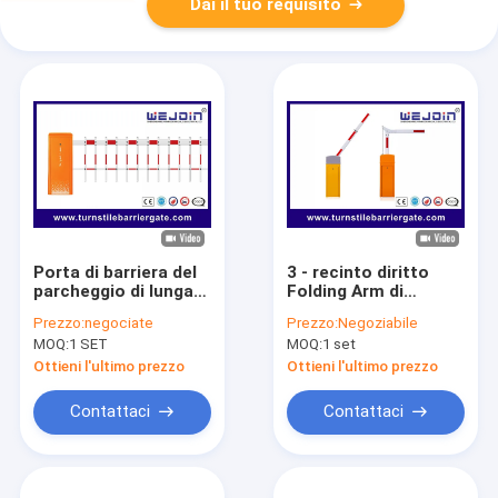
Dai il tuo requisito
Porta di barriera del
3 - recinto diritto
parcheggio di lunga
Folding Arm di
durata con tempo di
velocità 5s del
Prezzo:
negociate
Prezzo:
Negoziabile
funzionamento di
parcheggio del
MOQ:
1 SET
MOQ:
1 set
1,5-6s e materiale di
portone regolabile
alloggiamento in
della barriera
Ottieni l'ultimo prezzo
Ottieni l'ultimo prezzo
acciaio
Contattaci
Contattaci