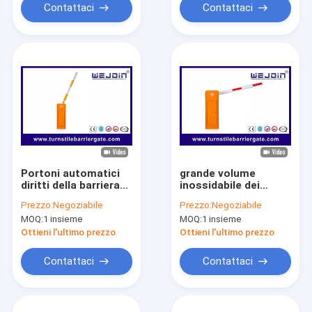
Contattaci
Contattaci
Portoni automatici
grande volume
diritti della barriera
inossidabile dei
del veicolo della
portoni della barriera
Prezzo:
Negoziabile
Prezzo:
Negoziabile
barriera PMSM del
del parcheggio di
MOQ:
1 insieme
MOQ:
1 insieme
parcheggio dell'asta
acciaio inossidabile
5s
2S
Ottieni l'ultimo prezzo
Ottieni l'ultimo prezzo
Contattaci
Contattaci