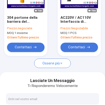
Su di noi
Visita alla fabbrica
304 portone della
AC220V / AC110V
barriera del
Interfaccia di
Controllo della qualità
parcheggio di
comunicazione
Prezzo:
negociate
Prezzo:
Negoziabile
velocità di marcia
RS485
MOQ:
1 insieme
MOQ:
1 PCS
della barriera di
Notizie
traffico stradale di
Ottieni l'ultimo prezzo
Ottieni l'ultimo prezzo
acciaio inossidabile
3/6s
Casi
Contattaci
Contattaci
Parla adesso.
Osservi più
Alzabarriera tornello
Lasciate Un Messaggio
Ti Risponderemo Velocemente
Parcheggio Porta Barriera
BARRIERA MOBILE AUTOMATICA