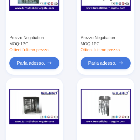
Su di noi
Visita alla fabbrica
Controllo della qualità
Prezzo:
Negatiation
Prezzo:
Negatiation
MOQ:
1PC
MOQ:
1PC
Notizie
Ottieni l'ultimo prezzo
Ottieni l'ultimo prezzo
Casi
Parla adesso.
Parla adesso.
Parla adesso.
Alzabarriera tornello
Parcheggio Porta Barriera
BARRIERA MOBILE AUTOMATICA