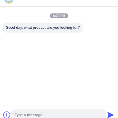
Le Nostre Categorie
6:02 PM
Good day, what product are you looking for?
Alzabarriera tornello
Parcheggio Porta
BARRIERA MO
Barriera
AUTOMATICA
Casa
Circa noi
Contattaci
Desktop Site
Mappa del sito
Politica sulla privacy
Qualità
Alzabarriera tornello
Fabbrica cinese.Copyright © 2026
Shenzhen Wejoin Mechanical & Electrical Co.. All Rights Reserved.