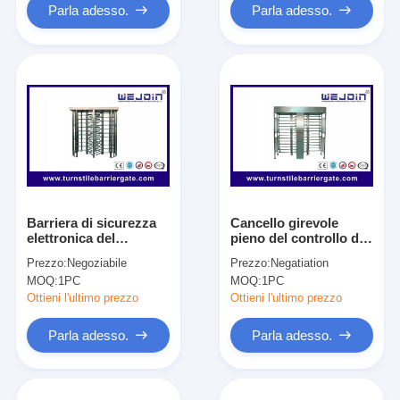
Parla adesso.
Parla adesso.
Barriera di sicurezza
Cancello girevole
elettronica del
pieno del controllo di
cancello girevole
accesso di altezza
Prezzo:
Negoziabile
Prezzo:
Negatiation
pieno automatico di
MOQ:
1PC
MOQ:
1PC
altezza di acciaio
inossidabile 304
Ottieni l'ultimo prezzo
Ottieni l'ultimo prezzo
Parla adesso.
Parla adesso.