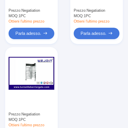
Barriera del cancello di pedaggio
Prezzo:
Negatiation
Prezzo:
Negatiation
MOQ:
Braccio Barriera Gate
1PC
MOQ:
1PC
Ottieni l'ultimo prezzo
Ottieni l'ultimo prezzo
portone della barriera del parcheggio
Parla adesso.
Parla adesso.
Treppiede tornello Gate
Barriere pubblicitarie
Portone della barriera della Non primavera
Portone del cancello girevole del controllo di accesso
Lembo Barriera Gate
Altalena Alzabarriera
Prezzo:
Negatiation
Altezza Tornello pieno
MOQ:
1PC
Ottieni l'ultimo prezzo