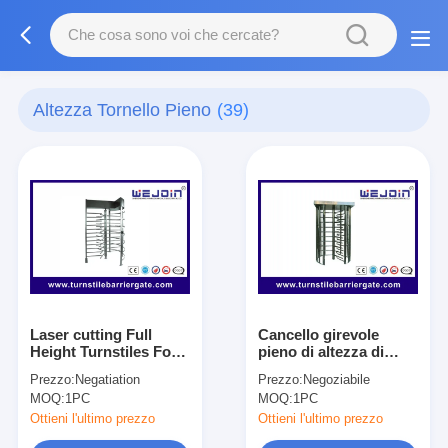
Altezza Tornello Pieno
(39)
Laser cutting Full
Cancello girevole
Height Turnstiles For
pieno di altezza di
Access Control With
doppia direzione di
Prezzo:
Negatiation
Prezzo:
Negoziabile
ID Card
Digital/cancelli girevoli
MOQ:
1PC
MOQ:
1PC
sistemi automatici
Ottieni l'ultimo prezzo
Ottieni l'ultimo prezzo