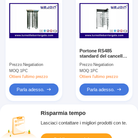
Portone RS485
standard del cancello
girevole del controllo
Prezzo:
Negatiation
Prezzo:
Negatiation
di accesso dell'acciaio
MOQ:
1PC
MOQ:
1PC
inossidabile di mostra
Ottieni l'ultimo prezzo
Ottieni l'ultimo prezzo
Parla adesso.
Parla adesso.
Risparmia tempo
Lasciaci contattare i migliori prodotti con te.