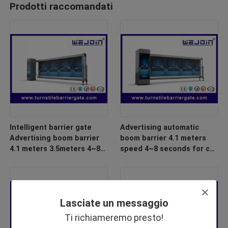
Prodotti raccomandati
Intelligent barrier gate
Advertising automatic
Advertising boom barrier
boom barrier 4.1 meters
4.1 meters 3.5meters 4~8
speed 4~8 seconds for car
seconds for car park
park barrier system
barrier system
Lasciate un messaggio
Ti richiameremo presto!