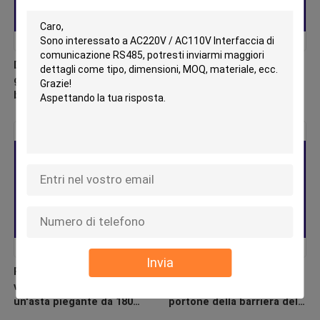
Durable Advertising Barrier
Porta di barriera per auto
gate featuring 4.1 meters
in lega di alluminio 2-6s
boom length and speed
Barriera per parcheggio a
adjustable between 4 and
velocità regolabile
8 seconds for operation
Invia
Portone della barriera del
Velocità intelligente della
veicolo dell'asta di traffico
carta 1-2s/3-5s di Rfid del
un'asta piegante da 180
portone della barriera del
gradi per il sistema di
veicolo del parcheggio