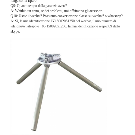
lunga con il riparo.
Motore cancello scorrevole
Q9: Quanto tempo della garanzia avete?
A: Whithin un anno, se dei problemi, noi offriranno gli accessori.
Parcheggio / Garage serratura
Q10: Usate il wechat? Possiamo conversazione plaese su wechat? o whatsapp?
A: Sì, la mia identificazione FZ15002051250 del wechat, il mio numero di
telefono/whatsapp è +86 15002051250, la mia identificazione wejoin09 dello
skype.