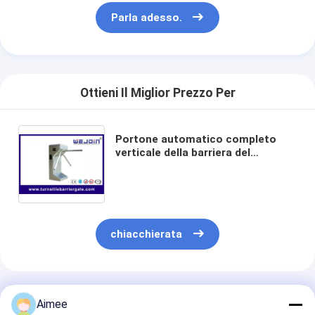
Parla adesso.
Ottieni Il Miglior Prezzo Per
Portone automatico completo
verticale della barriera del
controllo di accesso di sicurezza
dell'acciaio inossidabile del
cancello girevole 304 del
treppiede di RFID
chiacchierata
Prodotti Raccomandati
Aimee