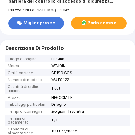
barriera del controllo di accesso di sicurezza
dell'acciaio inossidabile del cancello girevole 304 del
Prezzo：NEGOCIATE
MOQ：1 set
treppiede di RFID
Miglior prezzo
Parla adesso.
Descrizione Di Prodotto
Luogo di origine
La Cina
Marca
WEJOIN
Certificazione
CE ISO SGS
Numero di modello
WJTS122
Quantità di ordine
1 set
minimo
Prezzo
NEGOCIATE
Imballaggi particolari
Di legno
Tempi di consegna
2-5 giorni lavorativi
Termini di
T/T
pagamento
Capacità di
1000 Pz/mese
alimentazione