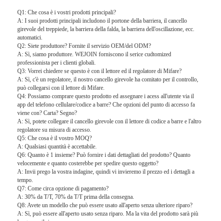
Barriera del cancello di pedaggio
Q1: Che cosa è i vostri prodotti principali?
A: I suoi prodotti principali includono il portone della barriera, il cancello
Braccio Barriera Gate
girevole del treppiede, la barriera della falda, la barriera dell'oscillazione, ecc.
automatici.
Q2: Siete produttore? Fornite il servizio OEM/del ODM?
portone della barriera del parcheggio
A: Sì, siamo produttore. WEJOIN forniscono il serice cudtomized
professionista per i clienti globali.
Treppiede tornello Gate
Q3: Vorrei chiedere se questo è con il lettore ed il regolatore di Mifare?
A: Sì, c'è un regolatore, il nostro cancello girevole ha comitato per il controllo,
può collegarsi con il lettore di Mifare.
Barriere pubblicitarie
Q4: Possiamo comprare questo prodotto ed assegnare i acess all'utente via il
app del telefono cellulare/codice a barre? Che opzioni del punto di accesso fa
viene con? Carta? Segno?
Portone della barriera della Non primavera
A: Sì, potete collegare il cancello girevole con il lettore di codice a barre e l'altro
regolatore su misura di accesso.
Portone del cancello girevole del controllo di accesso
Q5: Che cosa è il vostro MOQ?
A: Qualsiasi quantità è accettabile.
Q6: Quanto è 1 insieme? Può fornire i dati dettagliati del prodotto? Quanto
Lembo Barriera Gate
velocemente e quanto costerebbe per spedire questo oggetto?
A: Invii prego la vostra indagine, quindi vi invieremo il prezzo ed i dettagli a
Altalena Alzabarriera
tempo.
Q7: Come circa opzione di pagamento?
A: 30% da T/T, 70% da T/T prima della consegna.
Altezza Tornello pieno
Q8: Avete un modello che può essere usato all'aperto senza ulteriore riparo?
A: Sì, può essere all'aperto usato senza riparo. Ma la vita del prodotto sarà più