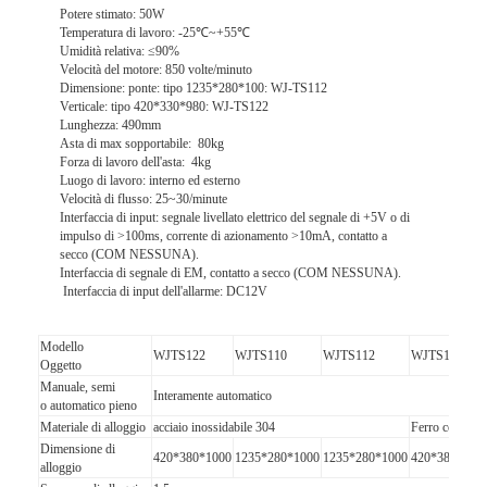
Potere stimato: 50W
Temperatura di lavoro: -25℃~+55℃
Umidità relativa: ≤90%
Velocità del motore: 850 volte/minuto
Dimensione: ponte: tipo 1235*280*100: WJ-TS112
Verticale: tipo 420*330*980: WJ-TS122
Lunghezza: 490mm
Asta di max sopportabile: 80kg
Forza di lavoro dell'asta: 4kg
Luogo di lavoro: interno ed esterno
Velocità di flusso: 25~30/minute
Interfaccia di input: segnale livellato elettrico del segnale di +5V o di
impulso di >100ms, corrente di azionamento >10mA, contatto a
secco (COM NESSUNA).
Interfaccia di segnale di EM, contatto a secco (COM NESSUNA).
Interfaccia di input dell'allarme: DC12V
Modello
WJTS122
WJTS110
WJTS112
WJTS111
Casa.
Oggetto
Manuale, semi
Interamente automatico
o automatico pieno
Prodotti
Materiale di alloggio
acciaio inossidabile 304
Ferro con polv
Dimensione di
420*380*1000
1235*280*1000
1235*280*1000
420*380*105
Video
alloggio