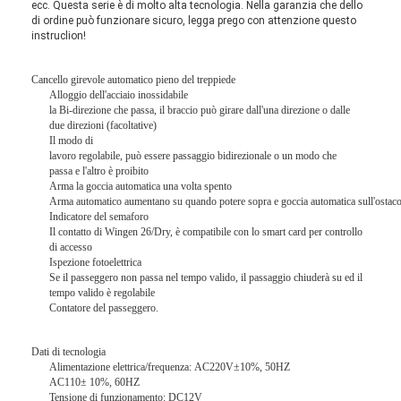
ecc. Questa serie è di molto alta tecnologia. Nella garanzia che dello
di ordine può funzionare sicuro, legga prego con attenzione questo
instruclion!
Cancello girevole automatico pieno del treppiede
Alloggio dell'acciaio inossidabile
la Bi-direzione che passa, il braccio può girare dall'una direzione o dalle
due direzioni (facoltative)
Il modo di
lavoro regolabile, può essere passaggio bidirezionale o un modo che
passa e l'altro è proibito
Arma la goccia automatica una volta spento
Arma automatico aumentano su quando potere sopra e goccia automatica sull'ostac
Indicatore del semaforo
Il contatto di Wingen 26/Dry, è compatibile con lo smart card per controllo
di accesso
Ispezione fotoelettrica
Se il passeggero non passa nel tempo valido, il passaggio chiuderà su ed il
tempo valido è regolabile
Contatore del passeggero.
Dati di tecnologia
Alimentazione elettrica/frequenza: AC220V±10%, 50HZ
AC110± 10%, 60HZ
Tensione di funzionamento: DC12V