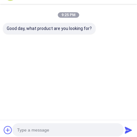
9:25 PM
Good day, what product are you looking for?
Auto automatica del
Portale a treppiede
Porta a treppi
portone del cancello
in acciaio
acciaio inossi
girevole del controllo
inossidabile con
304 per luoghi 
di accesso dei
squisita piastra
edifici di alto l
semafori giù ed auto
rotante per un
Miglior prezzo
Miglior prezzo
Miglior pr
su
accesso sicuro in
ristoranti e alberghi
Casa
Circa noi
Contattaci
Desktop Site
Mappa del sito
Politica sulla privacy
Qualità
Alzabarriera tornello
Fabbrica cinese.Copyright © 2026
Shenzhen Wejoin Mechanical & Electrical Co.. All Rights Reserved.