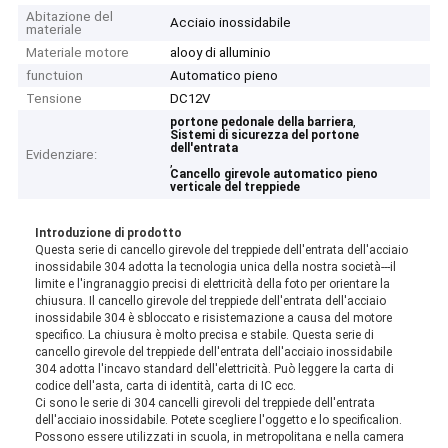
Abitazione del
Acciaio inossidabile
materiale
Materiale motore
alooy di alluminio
functuion
Automatico pieno
Tensione
DC12V
,
portone pedonale della barriera
Sistemi di sicurezza del portone
dell'entrata
Evidenziare:
,
Cancello girevole automatico pieno
verticale del treppiede
Introduzione di prodotto
Questa serie di cancello girevole del treppiede dell'entrata dell'acciaio
inossidabile 304 adotta la tecnologia unica della nostra società---il
limite e l'ingranaggio precisi di elettricità della foto per orientare la
chiusura. Il cancello girevole del treppiede dell'entrata dell'acciaio
inossidabile 304 è sbloccato e risistemazione a causa del motore
specifico. La chiusura è molto precisa e stabile. Questa serie di
cancello girevole del treppiede dell'entrata dell'acciaio inossidabile
304 adotta l'incavo standard dell'elettricità. Può leggere la carta di
codice dell'asta, carta di identità, carta di IC ecc.
Ci sono le serie di 304 cancelli girevoli del treppiede dell'entrata
dell'acciaio inossidabile. Potete scegliere l'oggetto e lo specificalion.
Possono essere utilizzati in scuola, in metropolitana e nella camera