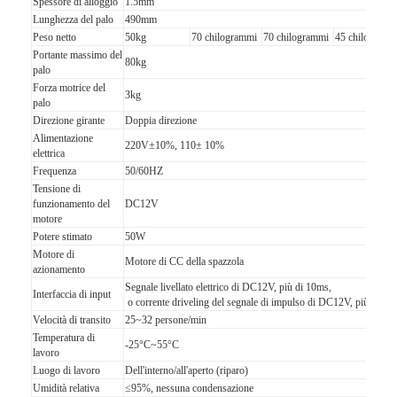
Spessore di alloggio
1.5mm
Su di noi
Lunghezza del palo
490mm
Peso netto
50kg
70 chilogrammi
70 chilogrammi
45 chilogramm
Visita alla fabbrica
Portante massimo del
80kg
palo
Forza motrice del
Controllo della qualità
3kg
palo
Direzione girante
Doppia direzione
Notizie
Alimentazione
220V±10%, 110± 10%
elettrica
Frequenza
50/60HZ
Casi
Tensione di
funzionamento del
DC12V
Parla adesso.
motore
Potere stimato
50W
Motore di
Motore di CC della spazzola
azionamento
Segnale livellato elettrico di DC12V, più di 10ms,
Alzabarriera tornello
Interfaccia di input
o corrente driveling del segnale di impulso di DC12V, più 10m
Velocità di transito
25~32 persone/min
Parcheggio Porta Barriera
Temperatura di
-25°C~55°C
lavoro
BARRIERA MOBILE AUTOMATICA
Luogo di lavoro
Dell'interno/all'aperto (riparo)
Umidità relativa
≤95%, nessuna condensazione