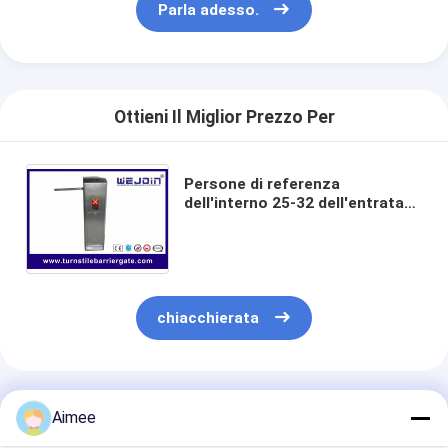
Parla adesso.
Ottieni Il Miglior Prezzo Per
Persone di referenza
dell'interno 25-32 dell'entrata
della barriera del portone del
cancello girevole del treppiede
220V/110V/min
chiacchierata
Prodotti Raccomandati
Aimee