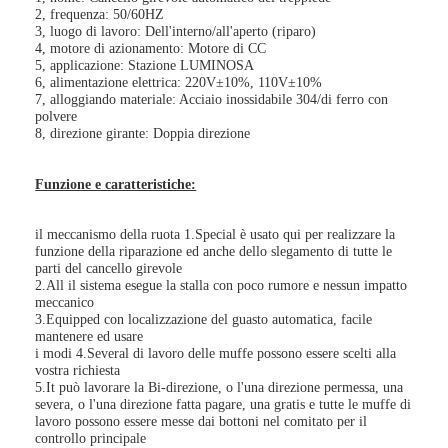
2, frequenza: 50/60HZ
3, luogo di lavoro: Dell'interno/all'aperto (riparo)
4, motore di azionamento: Motore di CC
5, applicazione: Stazione LUMINOSA
6, alimentazione elettrica: 220V±10%, 110V±10%
7, alloggiando materiale: Acciaio inossidabile 304/di ferro con
polvere
8, direzione girante: Doppia direzione
Funzione e caratteristiche:
il meccanismo della ruota 1.Special è usato qui per realizzare la
funzione della riparazione ed anche dello slegamento di tutte le
parti del cancello girevole
2.All il sistema esegue la stalla con poco rumore e nessun impatto
meccanico
3.Equipped con localizzazione del guasto automatica, facile
Casa.
mantenere ed usare
i modi 4.Several di lavoro delle muffe possono essere scelti alla
vostra richiesta
Prodotti
5.It può lavorare la Bi-direzione, o l'una direzione permessa, una
severa, o l'una direzione fatta pagare, una gratis e tutte le muffe di
lavoro possono essere messe dai bottoni nel comitato per il
Video
controllo principale