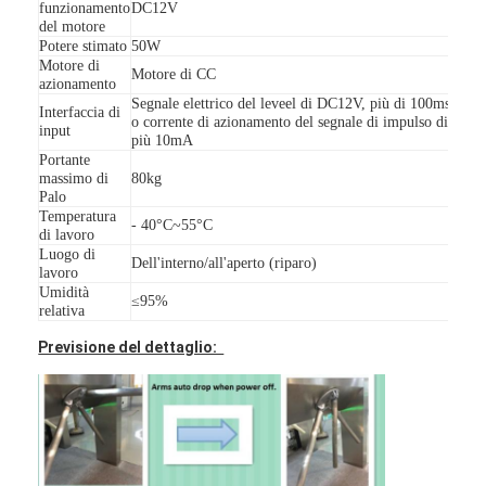
Motore cancello scorrevole
funzionamento
DC12V
del motore
Potere stimato
50W
Parcheggio / Garage serratura
Motore di
Motore di CC
azionamento
Segnale elettrico del leveel di DC12V, più di 100ms,
Interfaccia di
o corrente di azionamento del segnale di impulso di DC1
input
più 10mA
Portante
massimo di
80kg
Palo
Temperatura
- 40°C~55°C
di lavoro
Luogo di
Dell'interno/all'aperto (riparo)
lavoro
Umidità
≤95%
relativa
Previsione del dettaglio: