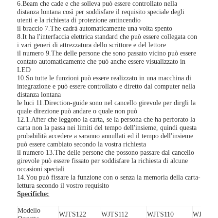
6.Beam che cade e che solleva può essere controllato nella
Su di noi
distanza lontana così per soddisfare il requisito speciale degli
utenti e la richiesta di protezione antincendio
il braccio 7.The cadrà automaticamente una volta spento
Visita alla fabbrica
8.It ha l'interfaccia elettrica standard che può essere collegata con
i vari generi di attrezzatura dello scrittore e del lettore
Controllo della qualità
il numero 9.The delle persone che sono passato vicino può essere
contato automaticamente che può anche essere visualizzato in
LED
Notizie
10.So tutte le funzioni può essere realizzato in una macchina di
integrazione e può essere controllato e diretto dal computer nella
distanza lontana
Casi
le luci 11.Direction-guide sono nel cancello girevole per dirgli la
quale direzione può andare o quale non può
Parla adesso.
12.1.After che leggono la carta, se la persona che ha perforato la
carta non la passa nei limiti del tempo dell'insieme, quindi questa
probabilità accedere a saranno annullati ed il tempo dell'insieme
può essere cambiato secondo la vostra richiesta
il numero 13.The delle persone che possono passare dal cancello
Alzabarriera tornello
girevole può essere fissato per soddisfare la richiesta di alcune
occasioni speciali
14.You può fissare la funzione con o senza la memoria della carta-
Parcheggio Porta Barriera
lettura secondo il vostro requisito
Specifiche:
BARRIERA MOBILE AUTOMATICA
Modello
WJTS122
WJTS112
WJTS110
WJTS11