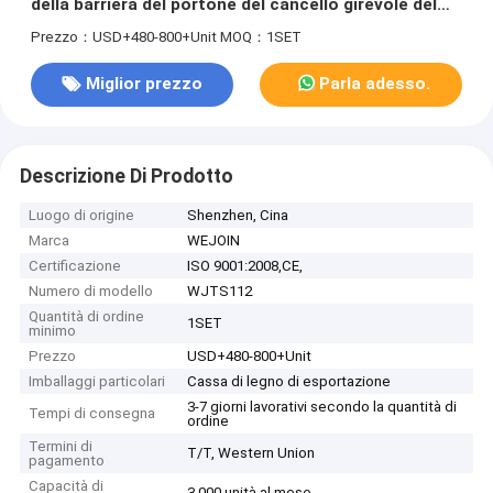
della barriera del portone del cancello girevole del
treppiede 220V/110V/min
Prezzo：USD+480-800+Unit
MOQ：1SET
Miglior prezzo
Parla adesso.
Descrizione Di Prodotto
Luogo di origine
Shenzhen, Cina
Marca
WEJOIN
Certificazione
ISO 9001:2008,CE,
Numero di modello
WJTS112
Quantità di ordine
1SET
minimo
Prezzo
USD+480-800+Unit
Imballaggi particolari
Cassa di legno di esportazione
3-7 giorni lavorativi secondo la quantità di
Tempi di consegna
ordine
Termini di
T/T, Western Union
pagamento
Capacità di
3.000 unità al mese