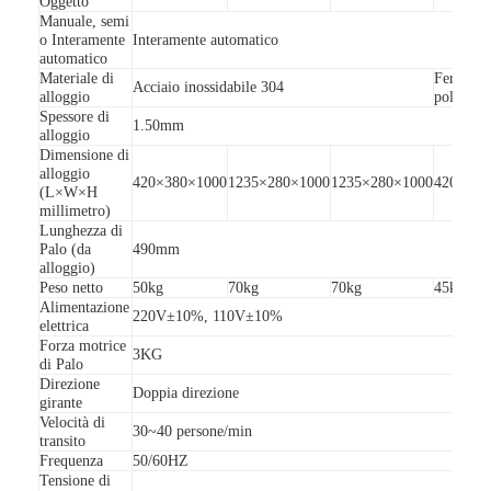
Oggetto
Barriera del cancello di pedaggio
Manuale, semi
o Interamente
Interamente automatico
automatico
Braccio Barriera Gate
Materiale di
Ferro co
Acciaio inossidabile 304
alloggio
polvere
portone della barriera del parcheggio
Spessore di
1.50mm
alloggio
Dimensione di
Treppiede tornello Gate
alloggio
420×380×1000
1235×280×1000
1235×280×1000
420×380
(L×W×H
Barriere pubblicitarie
millimetro)
Lunghezza di
Palo (da
490mm
Portone della barriera della Non primavera
alloggio)
Peso netto
50kg
70kg
70kg
45kg
Portone del cancello girevole del controllo di accesso
Alimentazione
220V±10%, 110V±10%
elettrica
Forza motrice
Lembo Barriera Gate
3KG
di Palo
Direzione
Doppia direzione
Altalena Alzabarriera
girante
Velocità di
30~40 persone/min
transito
Altezza Tornello pieno
Frequenza
50/60HZ
Tensione di