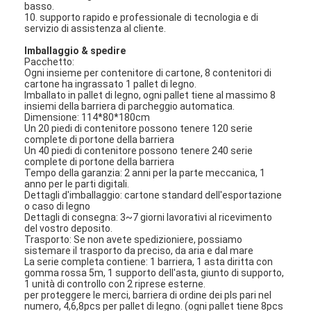
basso.
10. supporto rapido e professionale di tecnologia e di
servizio di assistenza al cliente.
Imballaggio & spedire
Pacchetto:
Ogni insieme per contenitore di cartone, 8 contenitori di
cartone ha ingrassato 1 pallet di legno.
Imballato in pallet di legno, ogni pallet tiene al massimo 8
insiemi della barriera di parcheggio automatica.
Dimensione: 114*80*180cm
Un 20 piedi di contenitore possono tenere 120 serie
complete di portone della barriera
Un 40 piedi di contenitore possono tenere 240 serie
complete di portone della barriera
Tempo della garanzia: 2 anni per la parte meccanica, 1
anno per le parti digitali.
Dettagli d'imballaggio: cartone standard dell'esportazione
o caso di legno
Dettagli di consegna: 3~7 giorni lavorativi al ricevimento
del vostro deposito.
Casa.
Trasporto: Se non avete spedizioniere, possiamo
sistemare il trasporto da preciso, da aria e dal mare
La serie completa contiene: 1 barriera, 1 asta diritta con
Prodotti
gomma rossa 5m, 1 supporto dell'asta, giunto di supporto,
1 unità di controllo con 2 riprese esterne.
Video
per proteggere le merci, barriera di ordine dei pls pari nel
numero, 4,6,8pcs per pallet di legno. (ogni pallet tiene 8pcs