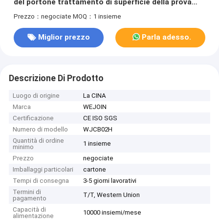
del portone trattamento di superficie della prova
ultravioletta automatica in pieno
Prezzo：negociate
MOQ：1 insieme
Miglior prezzo
Parla adesso.
Descrizione Di Prodotto
Luogo di origine
La CINA
Marca
WEJOIN
Certificazione
CE ISO SGS
Numero di modello
WJCB02H
Quantità di ordine
1 insieme
minimo
Prezzo
negociate
Imballaggi particolari
cartone
Tempi di consegna
3-5 giorni lavorativi
Termini di
T/T, Western Union
pagamento
Capacità di
10000 insiemi/mese
alimentazione