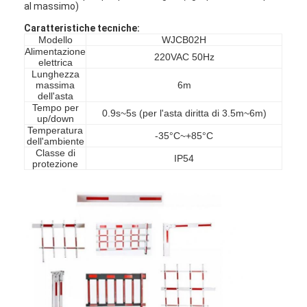
al massimo)
Su di noi
Caratteristiche tecniche:
Modello
WJCB02H
Visita alla fabbrica
Alimentazione
220VAC 50Hz
elettrica
Controllo della qualità
Lunghezza
massima
6m
dell'asta
Notizie
Tempo per
0.9s~5s (per l'asta diritta di 3.5m~6m)
up/down
Temperatura
Casi
-35°C~+85°C
dell'ambiente
Classe di
IP54
protezione
Parla adesso.
Alzabarriera tornello
Parcheggio Porta Barriera
BARRIERA MOBILE AUTOMATICA