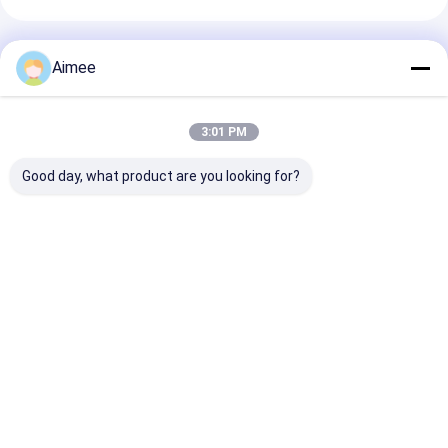
Prodotti Raccomandati
Aimee
3:01 PM
Good day, what product are you looking for?
405*335*1050MM
Precisione di
10 Milioni di
Operatore
controllo
Operazioni Ca
automatico di
automatica
a Barriera per 
cancello di barriera
telecomandata del
Commerciali
Controllo di accesso
sistema di barriera
Cancelli a Barr
Miglior prezzo
Miglior prezzo
Miglior pr
affidabile
del parcheggio alta
per Veicoli co
DC310V
Casa
Circa noi
Contattaci
Desktop Site
Mappa del sito
Politica sulla privacy
Qualità
Alzabarriera tornello
Fabbrica cinese.Copyright © 2026