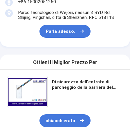
+86 15002051250
Parco tecnologico di Wejoin, nessun 3 BYD Rd,
Shijing, Pingshan, città di Shenzhen, RPC.518118
Parla adesso.
Ottieni Il Miglior Prezzo Per
Di sicurezza dell'entrata di
parcheggio della barriera del
portone trattamento di
superficie della prova
ultravioletta automatica in
pieno
chiacchierata