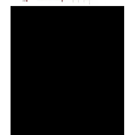
Barriera del cancello di pedaggio
Braccio Barriera Gate
portone della barriera del parcheggio
Treppiede tornello Gate
Barriere pubblicitarie
Portone della barriera della Non primavera
Portone del cancello girevole del controllo di accesso
Lembo Barriera Gate
Altalena Alzabarriera
Altezza Tornello pieno