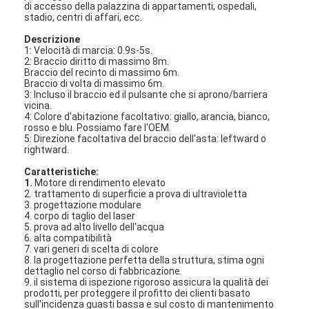
di accesso della palazzina di appartamenti, ospedali,
stadio, centri di affari, ecc.
Descrizione
1: Velocità di marcia: 0.9s-5s.
2: Braccio diritto di massimo 8m.
Braccio del recinto di massimo 6m.
Braccio di volta di massimo 6m.
3: Incluso il braccio ed il pulsante che si aprono/barriera
vicina.
4: Colore d'abitazione facoltativo: giallo, arancia, bianco,
rosso e blu. Possiamo fare l'OEM.
5: Direzione facoltativa del braccio dell'asta: leftward o
rightward.
Caratteristiche:
1.
Motore di rendimento elevato
2. trattamento di superficie a prova di ultravioletta
3. progettazione modulare
4. corpo di taglio del laser
5. prova ad alto livello dell'acqua
6. alta compatibilità
7. vari generi di scelta di colore
8. la progettazione perfetta della struttura, stima ogni
dettaglio nel corso di fabbricazione.
9. il sistema di ispezione rigoroso assicura la qualità dei
prodotti, per proteggere il profitto dei clienti basato
sull'incidenza guasti bassa e sul costo di mantenimento