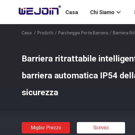
Casa
Chi Siamo
Casa
/
Prodotti
/
Parcheggio Porta Barriera
/
Barriera Ri
Barriera ritrattabile intellige
barriera automatica IP54 della
sicurezza
Miglior Prezzo
Scrivici