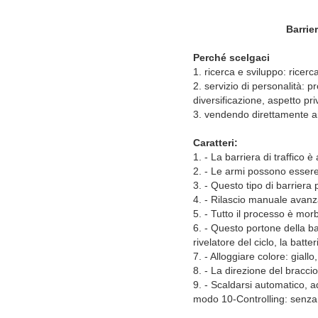
Barrie
Perché scelgaci
1. ricerca e sviluppo: ricerc
2. servizio di personalità: p
diversificazione, aspetto pr
3. vendendo direttamente ai 
Caratteri:
1. - La barriera di traffico 
2. - Le armi possono essere 
3. - Questo tipo di barriera 
4. - Rilascio manuale avanzat
5. - Tutto il processo è mo
6. - Questo portone della bar
rivelatore del ciclo, la batt
7. - Alloggiare colore: giallo
8. - La direzione del bracci
9. - Scaldarsi automatico, 
modo 10-Controlling: senza 