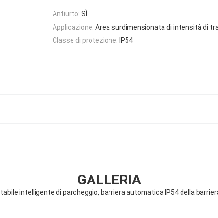
Antiurto:
SÌ
Applicazione:
Area surdimensionata di intensità di tra
Classe di protezione:
IP54
GALLERIA
ttabile intelligente di parcheggio, barriera automatica IP54 della barrie