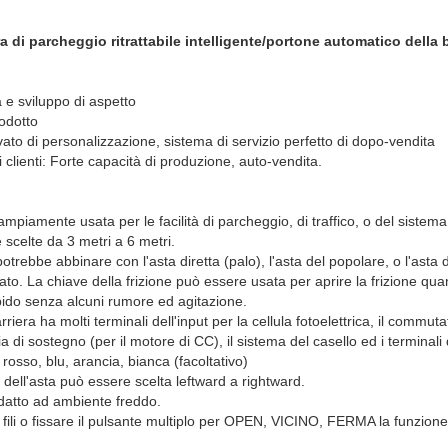
ra di parcheggio ritrattabile intelligente/portone automatico della b
a e sviluppo di aspetto
rodotto
ivato di personalizzazione, sistema di servizio perfetto di dopo-vendita
clienti: Forte capacità di produzione, auto-vendita.
è ampiamente usata per le facilità di parcheggio, di traffico, o del sistema 
scelte da 3 metri a 6 metri.
potrebbe abbinare con l'asta diretta (palo), l'asta del popolare, o l'asta d
o. La chiave della frizione può essere usata per aprire la frizione quando
rbido senza alcuni rumore ed agitazione.
riera ha molti terminali dell'input per la cellula fotoelettrica, il commuta
eria di sostegno (per il motore di CC), il sistema del casello ed i terminal
, rosso, blu, arancia, bianca (facoltativo)
o dell'asta può essere scelta leftward a rightward.
adatto ad ambiente freddo.
fili o fissare il pulsante multiplo per OPEN, VICINO, FERMA la funzione