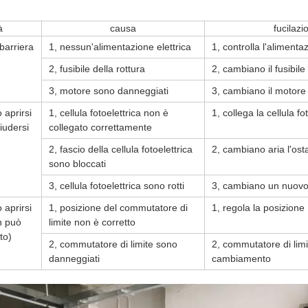
à
causa
fucilazi
 barriera
1, nessun'alimentazione elettrica
1, controlla l'alimenta
2, fusibile della rottura
2, cambiano il fusibile
3, motore sono danneggiati
3, cambiano il motore
 aprirsi
1, cellula fotoelettrica non è
1, collega la cellula fo
iudersi
collegato correttamente
2, fascio della cellula fotoelettrica
2, cambiano aria l'ost
sono bloccati
3, cellula fotoelettrica sono rotti
3, cambiano un nuovo 
 aprirsi
1, posizione del commutatore di
1, regola la posizione
n può
limite non è corretto
to)
2, commutatore di limite sono
2, commutatore di limi
danneggiati
cambiamento