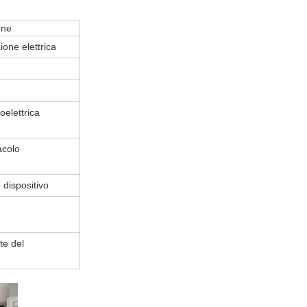
one
zione elettrica
toelettrica
acolo
dispositivo
te del