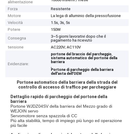
alimentazione
Forza
Resistente
Motore
La lega di alluminio della pressofusione
Velocità
1.5s, 3s, 5s
Potere
150W
3~5 giorni lavorativi dopo che il
Consegna
pagamento ha ricevuto
tensione
AC220V; AC110V
,
portone del braccio del parcheggio
sistema automatico del portone della
barriera
Evidenziare:
,
Portone di parcheggio della barriera
dell'asta dell'OEM
Portone automatico della barriera della strada del
controllo di accesso di traffico per parcheggiare
Dettaglio rapido di parcheggio del portone della
barriera
Portone WJDZ04SV della barriera del Mezzo grado di
WEJOIN servo
Servomotore senza spazzola di CC
Più alta stabilità, tempo di impiego più lungo ed operazione
più facile