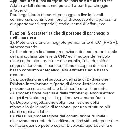
Applicazione di parcheggio del portone della barriera
Adatto a dell'interno come pure ad area di parcheggio
all'aperto
Parcheggi, iarda di merci, passaggio a livello, locali
commerciali, centri commerciali di accesso della palazzina
di appartamenti, ospedali, stadio, centri di affari, ecc.
Funzioni & caratteristiche di portone di parcheggio
della barriera
1). Motore sincrono a magnete permanente di CC (PMSM),
servocomando.
2). Il motore ha la stessa prestazione del motore principale
della macchina utensile di CNC ed il motore del veicolo
elettrico, ha alta precisione di controllo, l'alta densità di
coppia di torsione, il buon equilibrio di coppia di torsione,
basso consumo energetico, alta efficienza ed a basso
rumore.
3). progettazione del supporto dell'asta di Bi-direzione:
l'sinistro-installazione e l'parte di destra-installazione
possono essere scambiate facilmente e rapidamente.
4). Progettazione manuale della frizione: quando elettrico
di, giri il volante un piccolo, poi muova a mano l'asta.
5). Doppia progettazione della trasmissione della
manovella della molla di tensione, per una struttura più
stabile e più affidabile.
6). Nessuna progettazione del commutatore di limite,
rilevazione accurata del codificatore, individuante posizione
dell'asta quando potere sopra. E velocità aperta/vicina è