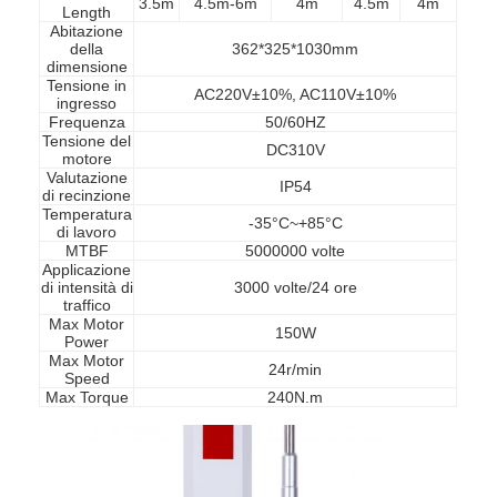
3.5m
4.5m-6m
4m
4.5m
4m
Length
Su di noi
Abitazione
della
362*325*1030mm
dimensione
Visita alla fabbrica
Tensione in
AC220V±10%, AC110V±10%
ingresso
Controllo della qualità
Frequenza
50/60HZ
Tensione del
DC310V
motore
Notizie
Valutazione
IP54
di recinzione
Temperatura
Casi
-35°C~+85°C
di lavoro
MTBF
5000000 volte
Parla adesso.
Applicazione
di intensità di
3000 volte/24 ore
traffico
Max Motor
150W
Power
Max Motor
Alzabarriera tornello
24r/min
Speed
Max Torque
240N.m
Parcheggio Porta Barriera
BARRIERA MOBILE AUTOMATICA