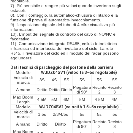
regolabile.
7). Più sensibile e reagire più veloci quando invertono sugli
ostacoli.
8). Con il conteggio, la automatico-chiusura di ritardo e la
funzione di prova di automatico-invecchiamento.
9). l'esposizione digitale del tubo di 4 cifre visualizza più
informazioni.
10). L'input del segnale di controllo del cavo di NO/NC è
facoltativo.
11). Comunicazione integrata RS485, cellula fotoelettrica
infrarossa ed interfaccia del rivelatore del ciclo. La rete
RJ45, il rivelatore del ciclo ed il modulo del radar possono
aggiungersi.
Dati tecnici di parcheggio del portone della barriera
Modello
WJDZ04SV1 (velocità 3~5s regolabile)
Velocità di
3S
4S
5S
5S
5S
5S
marcia
Piegatura
Recinto
Recinto
A mano
Diritto
Diritto
Diritto
di 90°
2
3
Max Boom
Casa.
4.5M
5M
6M
5M
4.5M
4M
Length
Modello
WJDZ04SV2 (velocità 1.5~5s regolabile)
Velocità di
Prodotti
1.5s
2/3/4/5s
5s
5s
5s
marcia
Piegatura
Recinto
Recinto
A mano
Diritto
Diritto
Video
di 90°
2
3
Max Boom