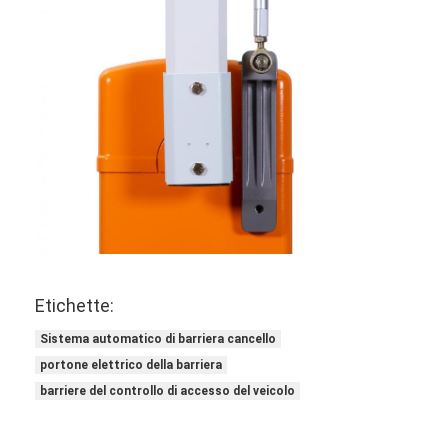
Barriera del cancello di pedaggio
Braccio Barriera Gate
portone della barriera del parcheggio
Treppiede tornello Gate
Barriere pubblicitarie
Portone della barriera della Non primavera
Portone del cancello girevole del controllo di accesso
Etichette:
Lembo Barriera Gate
Sistema automatico di barriera cancello
Altalena Alzabarriera
portone elettrico della barriera
barriere del controllo di accesso del veicolo
Altezza Tornello pieno