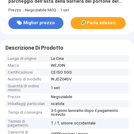
parcheggio dell'asta della barriera del portone del
controllo di accesso resistente di traffico
Prezzo：Negoziabile
MOQ：1 set
Miglior prezzo
Parla adesso.
Descrizione Di Prodotto
Luogo di origine
La Cina
Marca
WEJOIN
Certificazione
CE ISO SGS
Numero di modello
WJDZ04SV
Quantità di ordine
1 set
minimo
Prezzo
Negoziabile
Imballaggi particolari
scatola
3-5 giorni lavorativi dopo il pagamento
Tempi di consegna
ricevuto
Termini di
T / T, unione occidentale
pagamento
Capacità di
10000 insiemi / mese